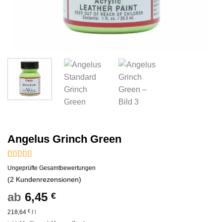
Angelus Grinch Green
Bewertet
2
Ungeprüfte Gesamtbewertungen
mit
5
von 5,
(
2
Kundenrezensionen)
basierend
auf
ab
6,45
€
Kundenbewertungen
218,64
€
/
l