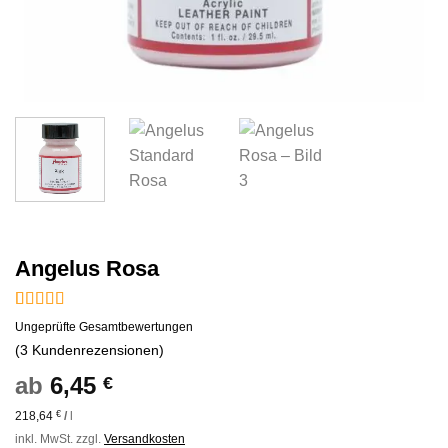
Angelus Rosa
Bewertet
3
Ungeprüfte Gesamtbewertungen
mit
4.67
(
3
Kundenrezensionen)
von 5,
basierend
ab
6,45
€
auf
Kundenbewertungen
218,64
€
/
l
inkl. MwSt.
zzgl.
Versandkosten