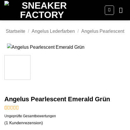
Zum
Inhalt
springen
Startseite
/
Angelus Lederfarben
/
Angelus Pearlescent
Angelus Pearlescent Emerald Grün
Bewertet
1
Ungeprüfte Gesamtbewertungen
mit
5
von 5,
(
1
Kundenrezension)
basierend
auf