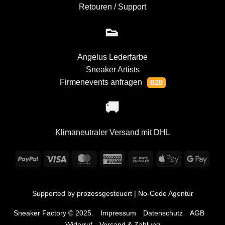
Retouren / Support
👟
Angelus Lederfarbe
Sneaker Artists
Firmenevents anfragen
🚚
Klimaneutraler Versand mit DHL
PayPal
Visa
MasterCard
American
Bank
Apple
Goog
Express
Transfer
Pay
Pay
Supported by
prozessgesteuert | No-Code Agentur
Sneaker Factory © 2025.
Impressum
Datenschutz
AGB
Widerruf
Versand & Zahlung