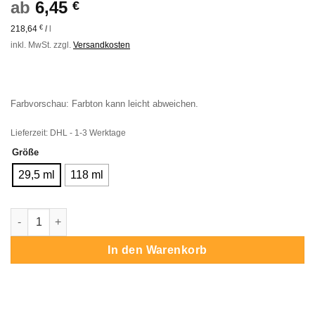
ab
6,45
€
Kundenbewertung
218,64
€
/
l
inkl. MwSt.
zzgl.
Versandkosten
Farbvorschau: Farbton kann leicht abweichen.
Lieferzeit:
DHL - 1-3 Werktage
Größe
29,5 ml
118 ml
Angelus Pearlescent Emerald Grün Menge
In den Warenkorb